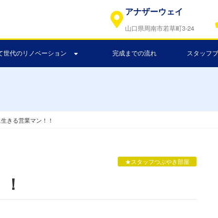
アナザーウェイ
山口県周南市若草町3-24
て世代のリノベーション
完成までの流れ
スタッフ
に生きる営業マン！！
★スタッフつぶやき部屋
！！