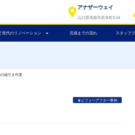
アナザーウェイ
山口県周南市若草町3-24
て世代のリノベーション
完成までの流れ
スタッフ
場の線引き作業
★ビフォーアフター事例