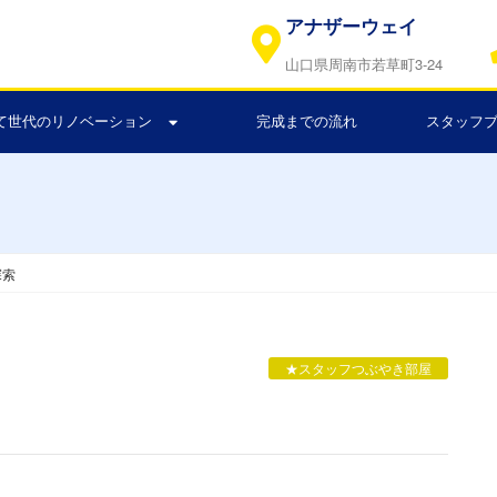
アナザーウェイ
山口県周南市若草町3-24
て世代のリノベーション
完成までの流れ
スタッフ
探索
★スタッフつぶやき部屋