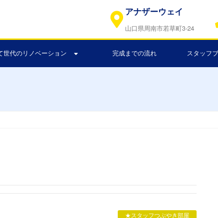
アナザーウェイ
山口県周南市若草町3-24
て世代のリノベーション
完成までの流れ
スタッフ
★スタッフつぶやき部屋